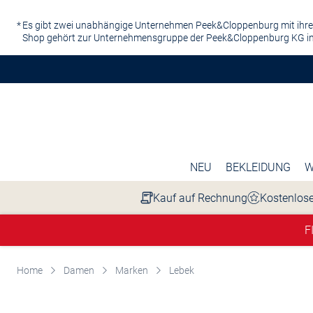
Zum Hauptinhalt springen
Es gibt zwei unabhängige Unternehmen Peek&Cloppenburg mit ihre
Shop gehört zur Unternehmensgruppe der Peek&Cloppenburg KG in
NEU
BEKLEIDUNG
W
Kauf auf Rechnung
Kostenlose
F
Home
Damen
Marken
Lebek