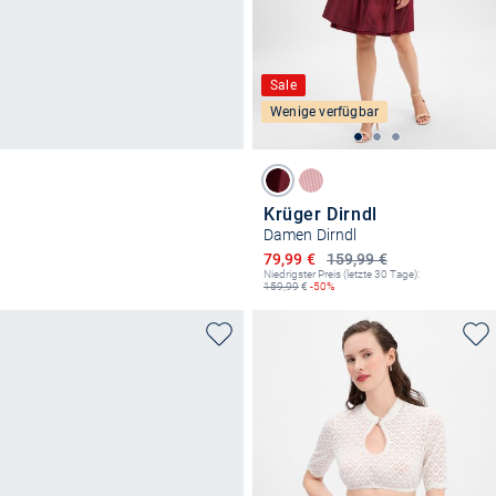
Sale
Wenige verfügbar
Krüger Dirndl
Damen Dirndl
Ermäßigter Preis
79,99 €
159,99 €
Niedrigster Preis (letzte 30 Tage):
159,99
€
-50%