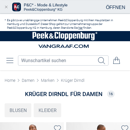
P&C* - Mode & Lifestyle
ÖFFNEN
Peek&Cloppenburg* KG
Zum Hauptinhalt springen
Es gibt zwei unabhängige Unternehmen Peek&Cloppenburg mit ihren Hauptsitzen in
Hamburg und Düsseldorf. Dieser Shop gehört zur Unternehmensgruppe der
Peek&Cloppenburg KG in Hamburg, deren Standorte Sie
hier
finden.
Home
Damen
Marken
Krüger Dirndl
KRÜGER DIRNDL FÜR DAMEN
16
BLUSEN
KLEIDER