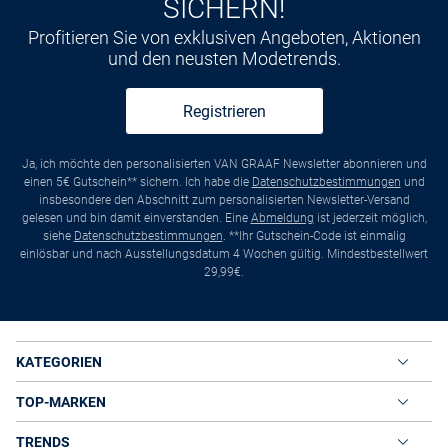
SICHERN!
Profitieren Sie von exklusiven Angeboten, Aktionen
und den neusten Modetrends.
Registrieren
Ja, ich möchte den personalisierten VAN GRAAF Newsletter abonnieren und
einen 5€ Gutschein** sichern. Ich habe die
Datenschutzbestimmungen
und
insbesondere den Abschnitt zum personalisierten Newsletter-Versand
gelesen und bin damit einverstanden. Eine
Abmeldung
ist jederzeit möglich,
siehe
Datenschutzbestimmungen
. **Ihr Gutschein-Code ist einmalig
einlösbar und nach Ausstellungsdatum 4 Wochen gültig. Mindestbestellwert
29,99€.
KATEGORIEN
TOP-MARKEN
TRENDS