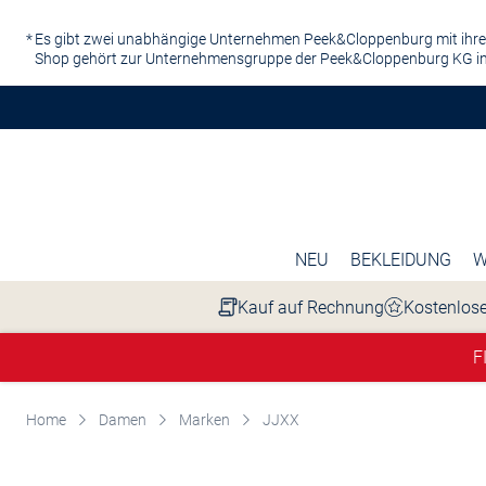
Zum Hauptinhalt springen
Es gibt zwei unabhängige Unternehmen Peek&Cloppenburg mit ihre
Shop gehört zur Unternehmensgruppe der Peek&Cloppenburg KG in
NEU
BEKLEIDUNG
W
Kauf auf Rechnung
Kostenlose
F
Home
Damen
Marken
JJXX