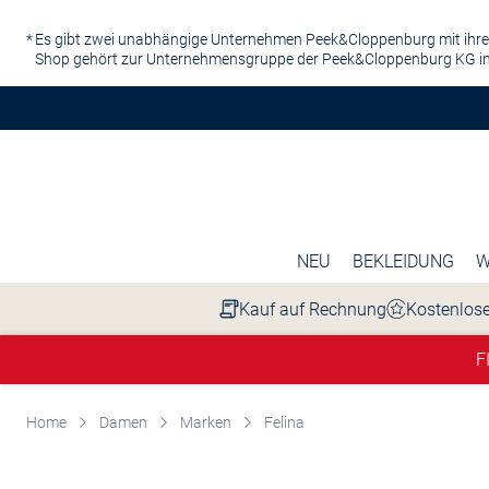
Zum Hauptinhalt springen
Es gibt zwei unabhängige Unternehmen Peek&Cloppenburg mit ihre
Shop gehört zur Unternehmensgruppe der Peek&Cloppenburg KG in
NEU
BEKLEIDUNG
W
Kauf auf Rechnung
Kostenlose
F
Home
Damen
Marken
Felina