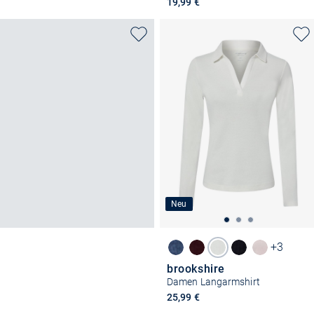
19,99 €
Neu
+3
brookshire
Damen Langarmshirt
25,99 €