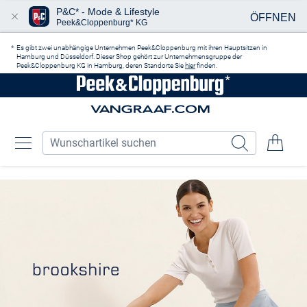
P&C* - Mode & Lifestyle
ÖFFNEN
Peek&Cloppenburg* KG
Zum Hauptinhalt springen
Es gibt zwei unabhängige Unternehmen Peek&Cloppenburg mit ihren Hauptsitzen in
Hamburg und Düsseldorf. Dieser Shop gehört zur Unternehmensgruppe der
Peek&Cloppenburg KG in Hamburg, deren Standorte Sie
hier
finden.