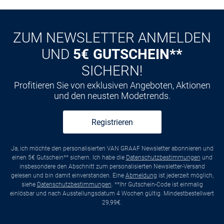
ZUM NEWSLETTER ANMELDEN
UND
5€ GUTSCHEIN**
SICHERN!
Profitieren Sie von exklusiven Angeboten, Aktionen
und den neusten Modetrends.
Registrieren
Ja, ich möchte den personalisierten VAN GRAAF Newsletter abonnieren und
einen 5€ Gutschein** sichern. Ich habe die
Datenschutzbestimmungen
und
insbesondere den Abschnitt zum personalisierten Newsletter-Versand
gelesen und bin damit einverstanden. Eine
Abmeldung
ist jederzeit möglich,
siehe
Datenschutzbestimmungen
. **Ihr Gutschein-Code ist einmalig
einlösbar und nach Ausstellungsdatum 4 Wochen gültig. Mindestbestellwert
29,99€.