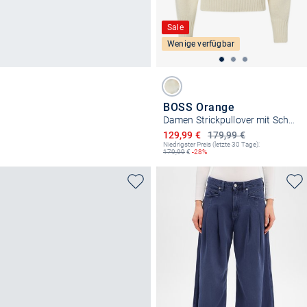
Sale
Wenige verfügbar
BOSS Orange
Damen Strickpullover mit Schurrwollanteil - C_Farombo
Ermäßigter Preis
129,99 €
179,99 €
Niedrigster Preis (letzte 30 Tage):
179,99
€
-28%