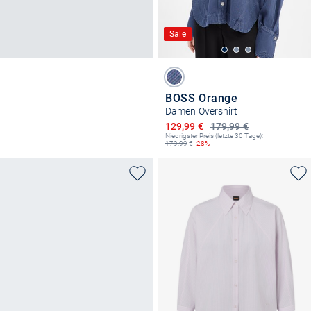
Sale
BOSS Orange
Damen Overshirt
Ermäßigter Preis
129,99 €
179,99 €
Niedrigster Preis (letzte 30 Tage):
179,99
€
-28%