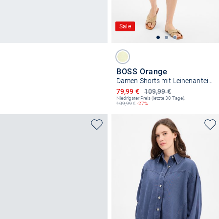
Sale
BOSS Orange
Damen Shorts mit Leinenanteil - Tallan
Ermäßigter Preis
79,99 €
109,99 €
Niedrigster Preis (letzte 30 Tage):
109,99
€
-27%