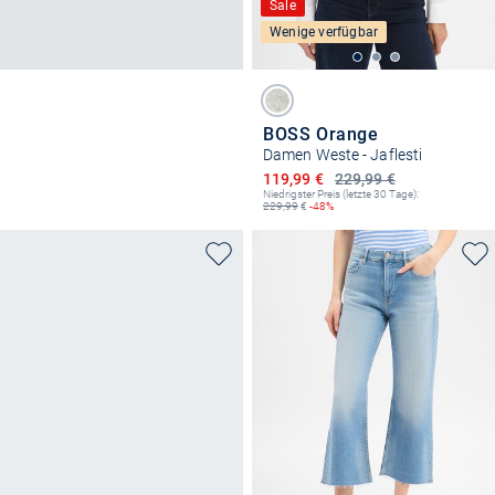
Sale
Wenige verfügbar
BOSS Orange
Damen Weste - Jaflesti
Ermäßigter Preis
119,99 €
229,99 €
Niedrigster Preis (letzte 30 Tage):
229,99
€
-48%