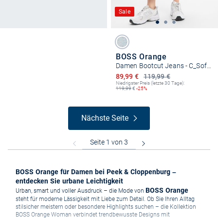
Sale
BOSS Orange
Damen Bootcut Jeans - C_Soft Kick Flare
Ermäßigter Preis
89,99 €
119,99 €
Niedrigster Preis (letzte 30 Tage):
119,99
€
-25%
Nächste Seite
BOSS Orange für Damen bei Peek & Cloppenburg –
entdecken Sie urbane Leichtigkeit
BOSS Orange
Urban, smart und voller Ausdruck – die Mode von
steht für moderne Lässigkeit mit Liebe zum Detail. Ob Sie Ihren Alltag
stilsicher meistern oder besondere Highlights suchen – die Kollektion
BOSS Orange Woman verbindet trendbewusste Designs mit