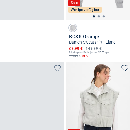
Sale
Wenige verfügbar
BOSS Orange
Damen Sweatshirt - Eland
Ermäßigter Preis
69,99 €
149,99 €
Niedrigster Preis (letzte 30 Tage):
149,99
€
-53%