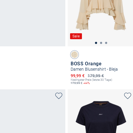
Sale
BOSS Orange
Damen Blusenshirt - Bleja
Ermäßigter Preis
99,99 €
179,99 €
Niedrigster Preis (letzte 30 Tage):
179,99
€
-44%