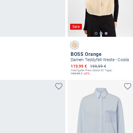
Sale
BOSS Orange
Damen Teddyfell-Weste - Cosila
Ermäßigter Preis
119,99 €
199,99 €
Niedrigster Preis (letzte 30 Tage):
199,99
€
-40%