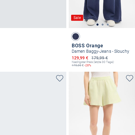
Sale
BOSS Orange
Damen Baggy-Jeans - Slouchy
Ermäßigter Preis
129,99 €
179,99 €
Niedrigster Preis (letzte 30 Tage):
179,99
€
-28%