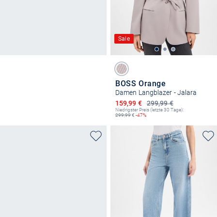
Sale
BOSS Orange
Damen Langblazer - Jalara
Ermäßigter Preis
159,99 €
299,99 €
Niedrigster Preis (letzte 30 Tage):
299,99
€
-47%