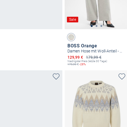
Sale
BOSS Orange
Damen Hose mit Woll-Anteil - Taflong
Ermäßigter Preis
129,99 €
179,99 €
Niedrigster Preis (letzte 30 Tage):
179,99
€
-28%