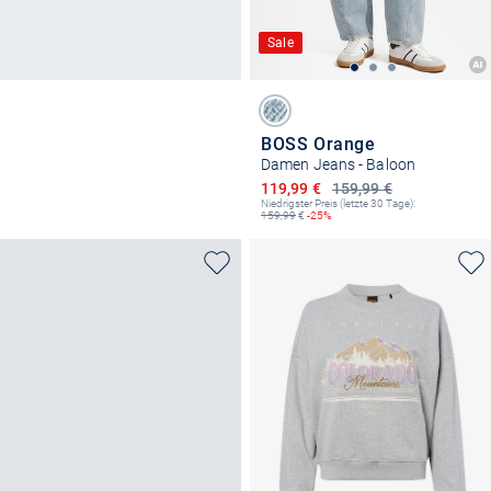
Sale
BOSS Orange
Damen Jeans - Baloon
Ermäßigter Preis
119,99 €
159,99 €
Niedrigster Preis (letzte 30 Tage):
159,99
€
-25%