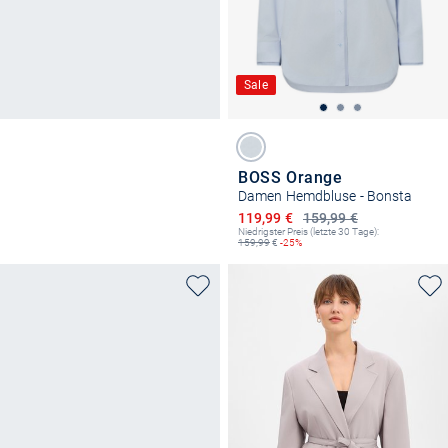
Sale
BOSS Orange
Damen Hemdbluse - Bonsta
Ermäßigter Preis
119,99 €
159,99 €
Niedrigster Preis (letzte 30 Tage):
159,99
€
-25%