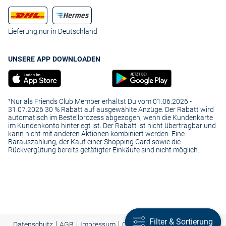
Lieferung nur in Deutschland
UNSERE APP DOWNLOADEN
¹Nur als Friends Club Member erhältst Du vom 01.06.2026 -
31.07.2026 30 % Rabatt auf ausgewählte Anzüge. Der Rabatt wird
automatisch im Bestellprozess abgezogen, wenn die Kundenkarte
im Kundenkonto hinterlegt ist. Der Rabatt ist nicht übertragbar und
kann nicht mit anderen Aktionen kombiniert werden. Eine
Barauszahlung, der Kauf einer Shopping Card sowie die
Rückvergütung bereits getätigter Einkäufe sind nicht möglich.
Filter & Sortierung
Filter & Sortierung
|
|
|
Presse
|
Datenschutz
AGB
Impressum
Cookie-Einstellungen |