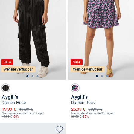
Sale
Sale
Wenige verfügbar
Wenige verfügbar
Aygill's
Aygill's
Damen Hose
Damen Rock
Ermäßigter Preis
Ermäßigter Preis
19,99 €
49,99 €
25,99 €
39,99 €
Niedrigster Preis (letzte 30 Tage):
Niedrigster Preis (letzte 30 Tage):
49,99
€
-60%
39,99
€
-35%