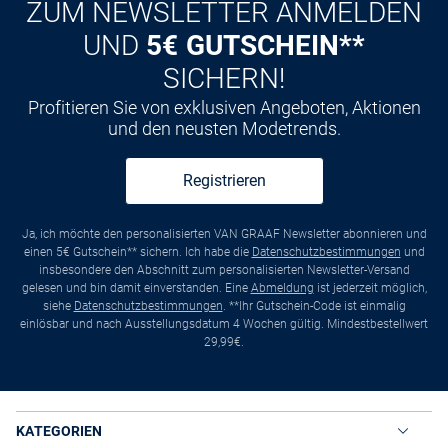
ZUM NEWSLETTER ANMELDEN
UND
5€ GUTSCHEIN**
SICHERN!
Profitieren Sie von exklusiven Angeboten, Aktionen
und den neusten Modetrends.
Registrieren
Ja, ich möchte den personalisierten VAN GRAAF Newsletter abonnieren und
einen 5€ Gutschein** sichern. Ich habe die
Datenschutzbestimmungen
und
insbesondere den Abschnitt zum personalisierten Newsletter-Versand
gelesen und bin damit einverstanden. Eine
Abmeldung
ist jederzeit möglich,
siehe
Datenschutzbestimmungen
. **Ihr Gutschein-Code ist einmalig
einlösbar und nach Ausstellungsdatum 4 Wochen gültig. Mindestbestellwert
29,99€.
KATEGORIEN