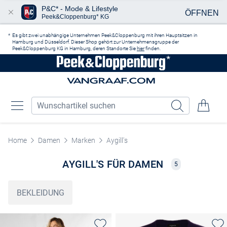
P&C* - Mode & Lifestyle
ÖFFNEN
Peek&Cloppenburg* KG
Zum Hauptinhalt springen
Es gibt zwei unabhängige Unternehmen Peek&Cloppenburg mit ihren Hauptsitzen in
Hamburg und Düsseldorf. Dieser Shop gehört zur Unternehmensgruppe der
Peek&Cloppenburg KG in Hamburg, deren Standorte Sie
hier
finden.
Home
Damen
Marken
Aygill's
AYGILL'S FÜR DAMEN
5
BEKLEIDUNG