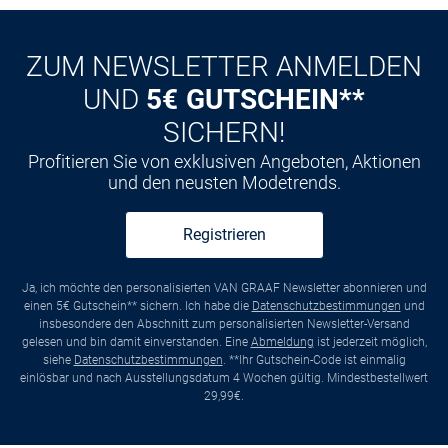
ZUM NEWSLETTER ANMELDEN
UND
5€ GUTSCHEIN**
SICHERN!
Profitieren Sie von exklusiven Angeboten, Aktionen
und den neusten Modetrends.
Registrieren
Ja, ich möchte den personalisierten VAN GRAAF Newsletter abonnieren und
einen 5€ Gutschein** sichern. Ich habe die
Datenschutzbestimmungen
und
insbesondere den Abschnitt zum personalisierten Newsletter-Versand
gelesen und bin damit einverstanden. Eine
Abmeldung
ist jederzeit möglich,
siehe
Datenschutzbestimmungen
. **Ihr Gutschein-Code ist einmalig
einlösbar und nach Ausstellungsdatum 4 Wochen gültig. Mindestbestellwert
29,99€.