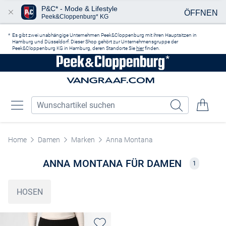
P&C* - Mode & Lifestyle
ÖFFNEN
Peek&Cloppenburg* KG
Zum Hauptinhalt springen
Es gibt zwei unabhängige Unternehmen Peek&Cloppenburg mit ihren Hauptsitzen in
Hamburg und Düsseldorf. Dieser Shop gehört zur Unternehmensgruppe der
Peek&Cloppenburg KG in Hamburg, deren Standorte Sie
hier
finden.
Home
Damen
Marken
Anna Montana
ANNA MONTANA FÜR DAMEN
1
HOSEN