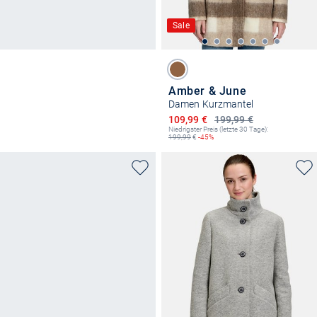
Sale
Amber & June
Damen Kurzmantel
Ermäßigter Preis
109,99 €
199,99 €
Niedrigster Preis (letzte 30 Tage):
199,99
€
-45%