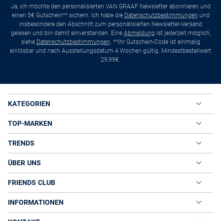
Ja, ich möchte den personalisierten VAN GRAAF Newsletter abonnieren und
einen 5€ Gutschein** sichern. Ich habe die
Datenschutzbestimmungen
und
insbesondere den Abschnitt zum personalisierten Newsletter-Versand
gelesen und bin damit einverstanden. Eine
Abmeldung
ist jederzeit möglich,
siehe
Datenschutzbestimmungen
. **Ihr Gutschein-Code ist einmalig
einlösbar und nach Ausstellungsdatum 4 Wochen gültig. Mindestbestellwert
29,99€.
KATEGORIEN
TOP-MARKEN
TRENDS
ÜBER UNS
FRIENDS CLUB
INFORMATIONEN