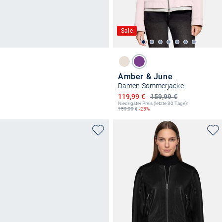
Sale
Amber & June
Damen Sommerjacke
Ermäßigter Preis
119,99 €
159,99 €
Niedrigster Preis (letzte 30 Tage):
159,99
€
-25%