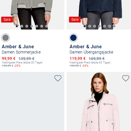
Sale
Sale
Amber & June
Amber & June
Damen Sommerjacke
Damen Übergangsjacke
Ermäßigter Preis
Ermäßigter Preis
99,99 €
139,99 €
119,99 €
169,99 €
Niedrigster Preis (letzte 30 Tage):
Niedrigster Preis (letzte 30 Tage):
139,99
€
-29%
169,99
€
-29%