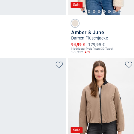
Sale
Amber & June
Damen Plüschjacke
Ermäßigter Preis
94,99 €
179,99 €
Niedrigster Preis (letzte 30 Tage):
179,99
€
-47%
Sale