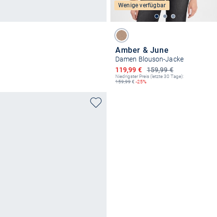
Wenige verfügbar
Amber & June
Damen Blouson-Jacke
Ermäßigter Preis
119,99 €
159,99 €
Niedrigster Preis (letzte 30 Tage):
159,99
€
-25%