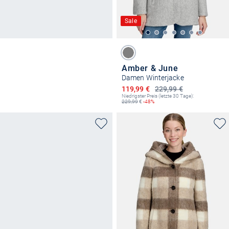
Sale
Amber & June
Damen Winterjacke
Ermäßigter Preis
119,99 €
229,99 €
Niedrigster Preis (letzte 30 Tage):
229,99
€
-48%