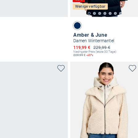
Wenige verfügbar
Amber & June
Damen Wintermantel
Ermäßigter Preis
119,99 €
229,99 €
Niedrigster Preis (letzte 30 Tage):
229,99
€
-48%