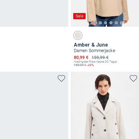
Sale
Amber & June
Damen Sommerjacke
Ermäßigter Preis
80,99 €
159,99 €
Niedrigster Preis (letzte 30 Tage):
159,99
€
-49%