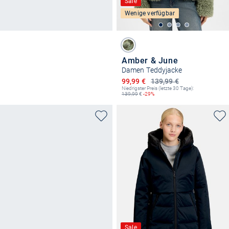
Sale
Wenige verfügbar
Amber & June
Damen Teddyjacke
Ermäßigter Preis
99,99 €
139,99 €
Niedrigster Preis (letzte 30 Tage):
139,99
€
-29%
Sale