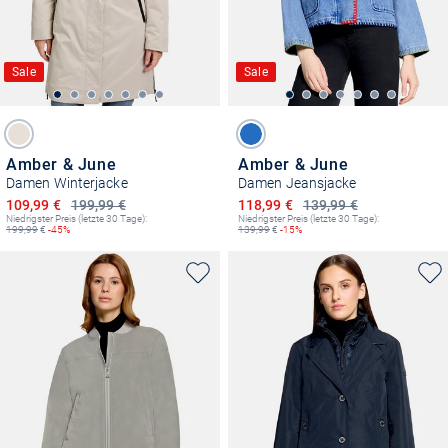
Sale
Sale
Amber & June
Amber & June
Damen Winterjacke
Damen Jeansjacke
Ermäßigter Preis
Ermäßigter Preis
109,99 €
199,99 €
118,99 €
139,99 €
Niedrigster Preis (letzte 30 Tage):
Niedrigster Preis (letzte 30 Tage):
199,99
€
-45%
139,99
€
-15%