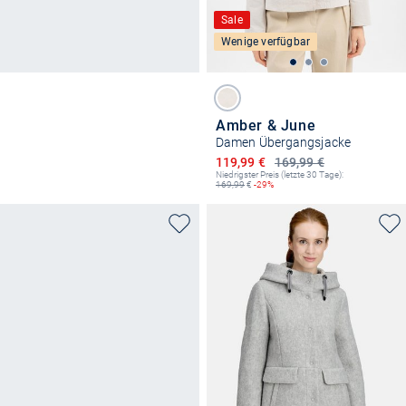
Sale
Wenige verfügbar
Amber & June
Damen Übergangsjacke
Ermäßigter Preis
119,99 €
169,99 €
Niedrigster Preis (letzte 30 Tage):
169,99
€
-29%