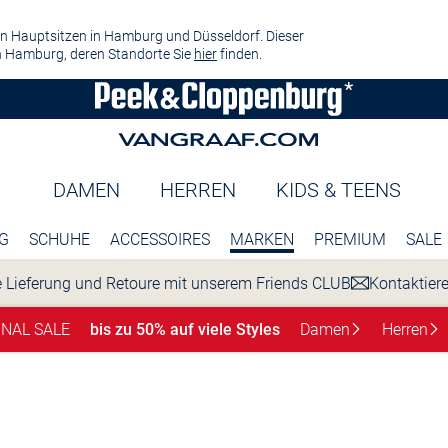
n Hauptsitzen in Hamburg und Düsseldorf. Dieser
 Hamburg, deren Standorte Sie
hier
finden.
DAMEN
HERREN
KIDS & TEENS
G
SCHUHE
ACCESSOIRES
MARKEN
PREMIUM
SALE
 Lieferung und Retoure mit unserem Friends CLUB
Kontaktier
INAL SALE
bis zu 50% auf viele Styles
Damen
Herren