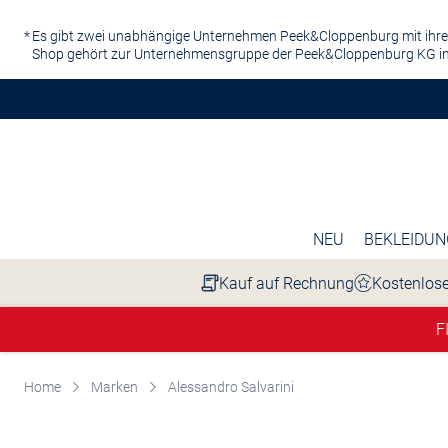
Zum Hauptinhalt springen
Es gibt zwei unabhängige Unternehmen Peek&Cloppenburg mit ihre
Shop gehört zur Unternehmensgruppe der Peek&Cloppenburg KG in
NEU
BEKLEIDUN
Kauf auf Rechnung
Kostenlose
F
Home
Marken
Alessandro Salvarini