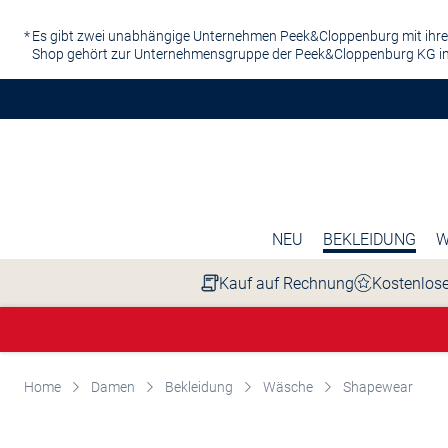
Zum Hauptinhalt springen
Es gibt zwei unabhängige Unternehmen Peek&Cloppenburg mit ihre
Shop gehört zur Unternehmensgruppe der Peek&Cloppenburg KG in
NEU
BEKLEIDUNG
W
Kauf auf Rechnung
Kostenlose
Home
Damen
Bekleidung
Wäsche
Shapewear