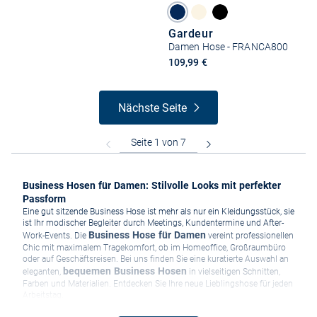
Gardeur
Damen Hose - FRANCA800
109,99 €
Nächste Seite
Business Hosen für Damen: Stilvolle Looks mit perfekter
Passform
Eine gut sitzende Business Hose ist mehr als nur ein Kleidungsstück, sie
ist Ihr modischer Begleiter durch Meetings, Kundentermine und After-
Business Hose für Damen
Work-Events. Die
vereint professionellen
Chic mit maximalem Tragekomfort, ob im Homeoffice, Großraumbüro
oder auf Geschäftsreisen. Bei uns finden Sie eine kuratierte Auswahl an
bequemen Business Hosen
eleganten,
in vielseitigen Schnitten,
Farben und Materialien. Entdecken Sie Ihre neue Lieblingshose für jeden
Arbeitstag.
Business Hosen kombinieren – so vielseitig sind sie im