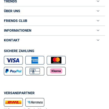
Gentlemen-Style
. In einem dunkelblauen oder schwarzen Smoking
TRENDS
kann die nächste Hochzeit kommen. Einen treuen Begleiter zum
ausgelassenen Galaabend finden Sie in unserer Smoking-Auswahl in
ÜBER UNS
Slim-Fit. Das stilvolle Gesamtpaket gelingt Ihnen mit einem Smoking
mit Weste.
FRIENDS CLUB
Nicht aber nur edle Tuxedos, sondern auch ein edles Drumherum hält
unser Online-Shop für Sie bereit. Werten Sie das gute Stück mit
INFORMATIONEN
raffinierten Einstecktüchern, Satinfliegen oder gemusterten Krawatten
von Wilvorst auf. Oder wie würde Ihnen eine kleine Zeitreise in die
goldenen Zwanziger gefallen? Hosenträger unter dem Männer-Smoking
KONTAKT
erwecken den Dandy in Ihnen.
SICHERE ZAHLUNG
VERSANDPARTNER