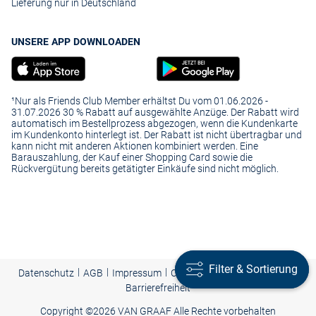
Lieferung nur in Deutschland
UNSERE APP DOWNLOADEN
¹Nur als Friends Club Member erhältst Du vom 01.06.2026 -
31.07.2026 30 % Rabatt auf ausgewählte Anzüge. Der Rabatt wird
automatisch im Bestellprozess abgezogen, wenn die Kundenkarte
im Kundenkonto hinterlegt ist. Der Rabatt ist nicht übertragbar und
kann nicht mit anderen Aktionen kombiniert werden. Eine
Barauszahlung, der Kauf einer Shopping Card sowie die
Rückvergütung bereits getätigter Einkäufe sind nicht möglich.
Filter & Sortierung
Filter & Sortierung
|
|
|
Presse
|
Datenschutz
AGB
Impressum
Cookie-Einstellungen |
Barrierefreiheit
Copyright ©
2026 VAN GRAAF Alle Rechte vorbehalten