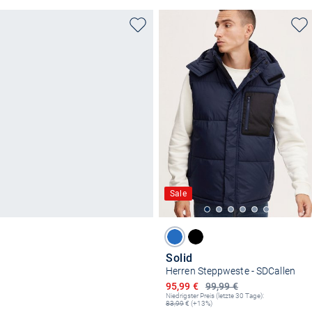
Sale
Solid
Herren Steppweste - SDCallen
Ermäßigter Preis
95,99 €
99,99 €
Niedrigster Preis (letzte 30 Tage):
83,99
€ (+13%)