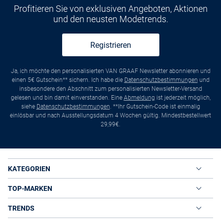
Profitieren Sie von exklusiven Angeboten, Aktionen
und den neusten Modetrends.
Registrieren
Ja, ich möchte den personalisierten VAN GRAAF Newsletter abonnieren und
einen 5€ Gutschein** sichern. Ich habe die
Datenschutzbestimmungen
und
insbesondere den Abschnitt zum personalisierten Newsletter-Versand
gelesen und bin damit einverstanden. Eine
Abmeldung
ist jederzeit möglich,
siehe
Datenschutzbestimmungen
. **Ihr Gutschein-Code ist einmalig
einlösbar und nach Ausstellungsdatum 4 Wochen gültig. Mindestbestellwert
29,99€.
KATEGORIEN
TOP-MARKEN
TRENDS