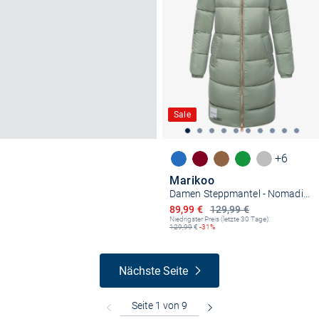
Sale
+6
Marikoo
Damen Steppmantel - Nomadiaa 16
Ermäßigter Preis
89,99 €
129,99 €
Niedrigster Preis (letzte 30 Tage):
129,99
€
-31%
Nächste Seite