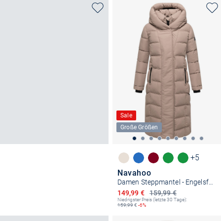
Sale
Große Größen
+5
Navahoo
Damen Steppmantel - Engelsfeder XIV
Ermäßigter Preis
149,99 €
159,99 €
Niedrigster Preis (letzte 30 Tage):
159,99
€
-6%