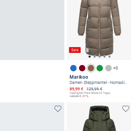
Sale
+6
Marikoo
Damen Steppmantel - Nomadiaa 16
Ermäßigter Preis
89,99 €
129,99 €
Niedrigster Preis (letzte 30 Tage):
129,99
€
-31%