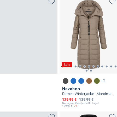
Sale
+2
Navahoo
Damen Winterjacke - Mondmaedchen
Ermäßigter Preis
129,99 €
139,99 €
Niedrigster Preis (letzte 30 Tage):
139,99
€
-7%