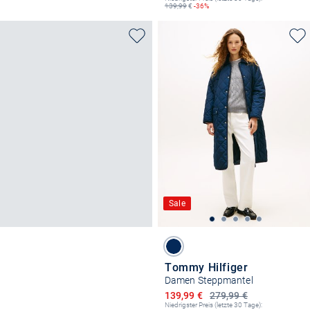
139,99
€
-36%
Sale
Tommy Hilfiger
Damen Steppmantel
Ermäßigter Preis
139,99 €
279,99 €
Niedrigster Preis (letzte 30 Tage):