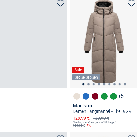
Sale
Große Größen
+5
Marikoo
Damen Langmantel - Firella XVI
Ermäßigter Preis
129,99 €
139,99 €
Niedrigster Preis (letzte 30 Tage):
139,99
€
-7%