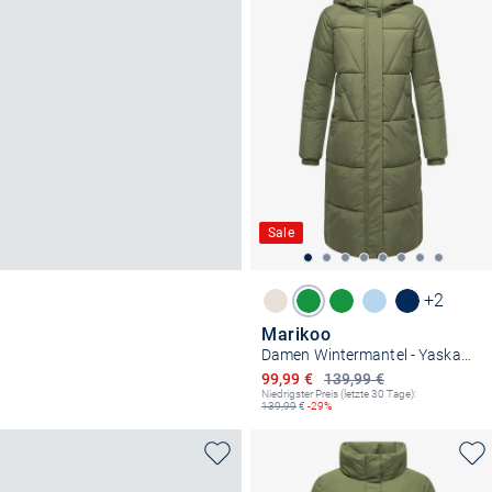
Sale
+2
Marikoo
Damen Wintermantel - Yaskaa 16
Ermäßigter Preis
99,99 €
139,99 €
Niedrigster Preis (letzte 30 Tage):
139,99
€
-29%