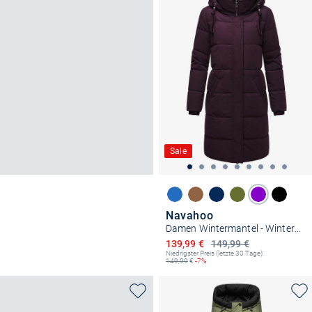
Sale
Navahoo
Damen Wintermantel - Wintertanz 14
Ermäßigter Preis
139,99 €
149,99 €
Niedrigster Preis (letzte 30 Tage):
149,99
€
-7%