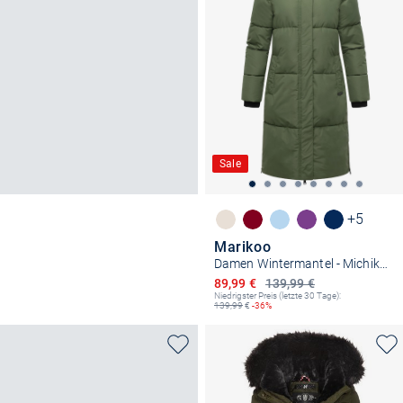
Sale
+5
Marikoo
Damen Wintermantel - Michikoo XVI
Ermäßigter Preis
89,99 €
139,99 €
Niedrigster Preis (letzte 30 Tage):
139,99
€
-36%