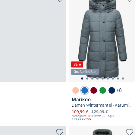
Sale
Große Größen
+8
Marikoo
Damen Wintermantel - Karumikoo XVI
Ermäßigter Preis
109,99 €
129,99 €
Niedrigster Preis (letzte 30 Tage):
129,99
€
-15%