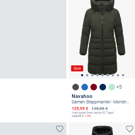
Sale
+5
Navahoo
Damen Steppmantel - Mondnebel XIV
Ermäßigter Preis
129,99 €
149,99 €
Niedrigster Preis (letzte 30 Tage):
149,99
€
-13%