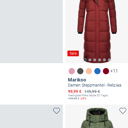
Sale
+11
Marikoo
Damen Steppmantel - Reliziaa
Ermäßigter Preis
99,99 €
149,99 €
Niedrigster Preis (letzte 30 Tage):
139,99
€
-29%