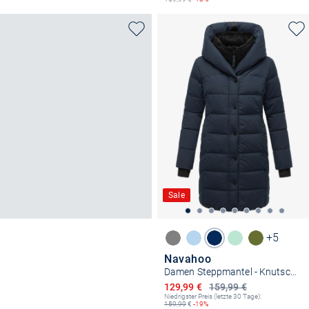
Sale
+5
Navahoo
Damen Steppmantel - Knutschilein
Ermäßigter Preis
129,99 €
159,99 €
Niedrigster Preis (letzte 30 Tage):
159,99
€
-19%