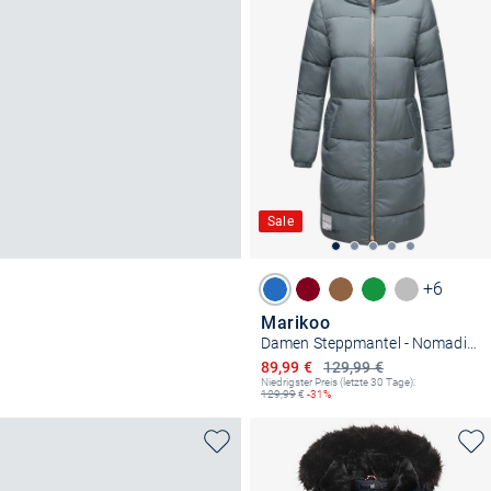
Sale
+6
Marikoo
Damen Steppmantel - Nomadiaa 16
Ermäßigter Preis
89,99 €
129,99 €
Niedrigster Preis (letzte 30 Tage):
129,99
€
-31%