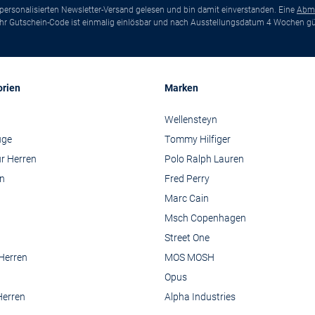
ersonalisierten Newsletter-Versand gelesen und bin damit einverstanden. Eine
Abm
*Ihr Gutschein-Code ist einmalig einlösbar und nach Ausstellungsdatum 4 Wochen gül
orien
Marken
Wellensteyn
üge
Tommy Hilfiger
r Herren
Polo Ralph Lauren
n
Fred Perry
Marc Cain
Msch Copenhagen
Street One
 Herren
MOS MOSH
Opus
Herren
Alpha Industries