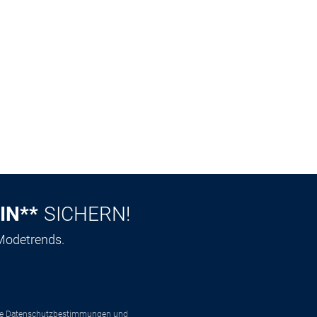
IN**
SICHERN!
 Modetrends.
ie
Datenschutzbestimmungen
und