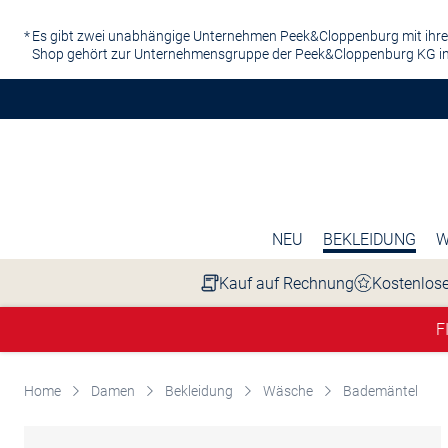
Zum Hauptinhalt springen
Es gibt zwei unabhängige Unternehmen Peek&Cloppenburg mit ihre
Shop gehört zur Unternehmensgruppe der Peek&Cloppenburg KG in
NEU
BEKLEIDUNG
W
Kauf auf Rechnung
Kostenlose
F
Home
Damen
Bekleidung
Wäsche
Bademäntel