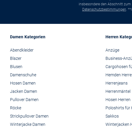
insbesondere den Abschnitt zum p
Datenschutzbestimmungen
. *
Damen Kategorien
Herren Kateg
Abendkleider
Anzüge
Blazer
Business-Anz
Blusen
Cargohosen fü
Damenschuhe
Hemden Herre
Hosen Damen
Herrenjeans
Jacken Damen
Herrenmäntel
Pullover Damen
Hosen Herren
Röcke
Poloshirts für
Strickpullover Damen
Sakkos
Winterjacke Damen
Winterjacken 