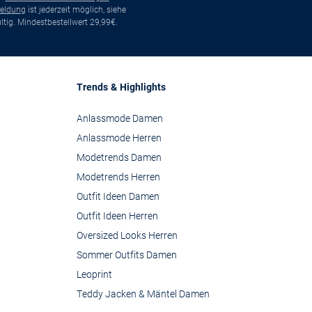
eldung
ist jederzeit möglich, siehe
tig. Mindestbestellwert 29,99€.
Trends & Highlights
Anlassmode Damen
Anlassmode Herren
Modetrends Damen
Modetrends Herren
Outfit Ideen Damen
Outfit Ideen Herren
Oversized Looks Herren
Sommer Outfits Damen
Leoprint
Teddy Jacken & Mäntel Damen