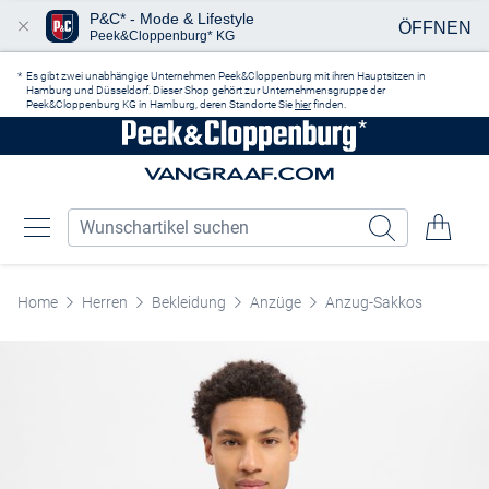
P&C* - Mode & Lifestyle
ÖFFNEN
Peek&Cloppenburg* KG
Zum Hauptinhalt springen
Es gibt zwei unabhängige Unternehmen Peek&Cloppenburg mit ihren Hauptsitzen in
Hamburg und Düsseldorf. Dieser Shop gehört zur Unternehmensgruppe der
Peek&Cloppenburg KG in Hamburg, deren Standorte Sie
hier
finden.
Home
Herren
Bekleidung
Anzüge
Anzug-Sakkos