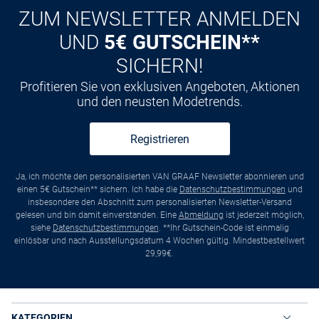
ZUM NEWSLETTER ANMELDEN
UND
5€ GUTSCHEIN**
SICHERN!
Profitieren Sie von exklusiven Angeboten, Aktionen
und den neusten Modetrends.
Registrieren
Ja, ich möchte den personalisierten VAN GRAAF Newsletter abonnieren und
einen 5€ Gutschein** sichern. Ich habe die
Datenschutzbestimmungen
und
insbesondere den Abschnitt zum personalisierten Newsletter-Versand
gelesen und bin damit einverstanden. Eine
Abmeldung
ist jederzeit möglich,
siehe
Datenschutzbestimmungen
. **Ihr Gutschein-Code ist einmalig
einlösbar und nach Ausstellungsdatum 4 Wochen gültig. Mindestbestellwert
29,99€.
KATEGORIEN