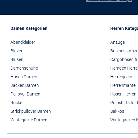
Damen Kategorien
Herren Kateg
Abendkleider
Anzüge
Blazer
Business-Anz
Blusen
Cargohosen fü
Damenschuhe
Hemden Herre
Hosen Damen
Herrenjeans
Jacken Damen
Herrenmäntel
Pullover Damen
Hosen Herren
Röcke
Poloshirts für
Strickpullover Damen
Sakkos
Winterjacke Damen
Winterjacken 