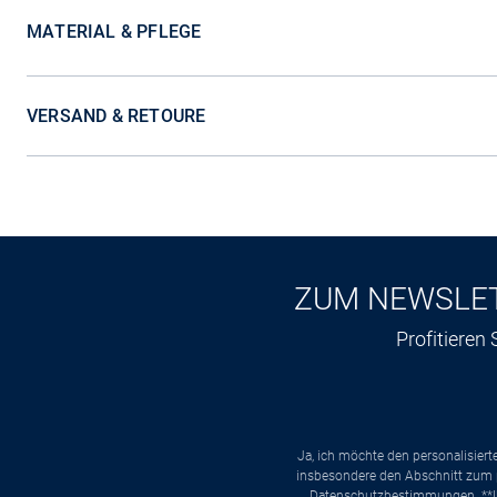
MATERIAL & PFLEGE
VERSAND & RETOURE
ZUM NEWSLE
Profitieren
Ja, ich möchte den personalisier
insbesondere den Abschnitt zum p
Datenschutzbestimmungen
. *