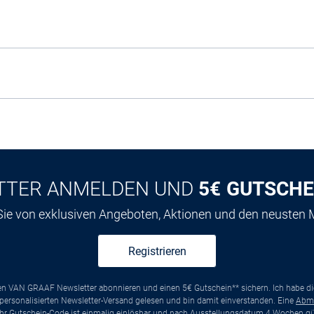
TTER ANMELDEN UND
5€ GUTSCHE
 Sie von exklusiven Angeboten, Aktionen und den neusten
Registrieren
ten VAN GRAAF Newsletter abonnieren und einen 5€ Gutschein** sichern. Ich habe d
ersonalisierten Newsletter-Versand gelesen und bin damit einverstanden. Eine
Abm
*Ihr Gutschein-Code ist einmalig einlösbar und nach Ausstellungsdatum 4 Wochen gül