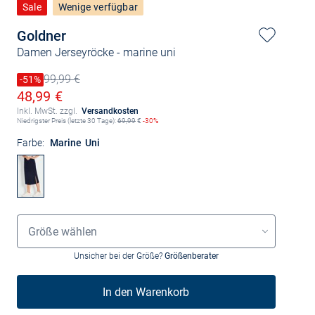
Sale
Wenige verfügbar
Goldner
Damen Jerseyröcke
- marine uni
99,99 €
Preis reduziert um
-51%
Alter Preis
Ermäßigter Preis
48,99 €
Inkl. MwSt. zzgl.
Versandkosten
Niedrigster Preis (letzte 30 Tage):
69,99
€
-30%
Farbe:
Marine Uni
Grössenauswahl
Größe wählen
Unsicher bei der Größe?
Größenberater
In den Warenkorb