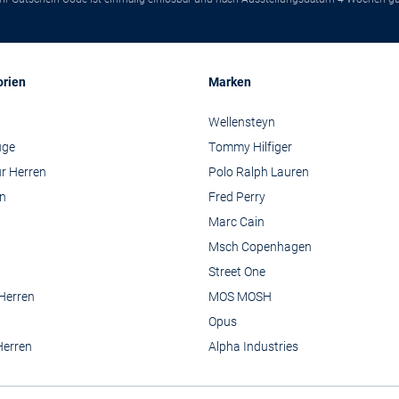
orien
Marken
Wellensteyn
üge
Tommy Hilfiger
r Herren
Polo Ralph Lauren
n
Fred Perry
Marc Cain
Msch Copenhagen
Street One
 Herren
MOS MOSH
Opus
Herren
Alpha Industries