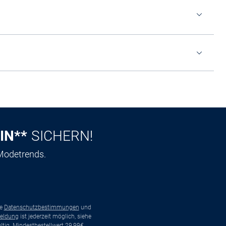
IN**
SICHERN!
 Modetrends.
ie
Datenschutzbestimmungen
und
eldung
ist jederzeit möglich, siehe
tig. Mindestbestellwert 29,99€.