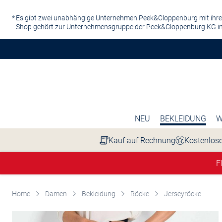
Zum Hauptinhalt springen
Es gibt zwei unabhängige Unternehmen Peek&Cloppenburg mit ihre
Shop gehört zur Unternehmensgruppe der Peek&Cloppenburg KG in
NEU
BEKLEIDUNG
W
Kauf auf Rechnung
Kostenlose
F
Home
Damen
Bekleidung
Röcke
Jerseyröcke