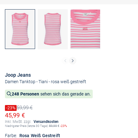
Joop Jeans
Damen Tanktop - Tiani
- rosa weiß gestreift
248 Personen
sehen sich das gerade an.
59,99 €
Preis reduziert um
-23%
Alter Preis
Ermäßigter Preis
45,99 €
Inkl. MwSt. zzgl.
Versandkosten
Niedrigster Preis (letzte 30 Tage):
59,99
€
-23%
Farbe:
Rosa Weiß Gestreift