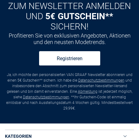
ZUM NEWSLETTER ANMELDEN
UND
5€ GUTSCHEIN**
SICHERN!
Profitieren Sie von exklusiven Angeboten, Aktionen
und den neusten Modetrends.
Registrieren
Ja, ich möchte den personalisierten VAN GRAAF Newsletter abonnieren und
einen 5€ Gutschein** sichern. Ich habe die
Datenschutzbestimmungen
und
insbesondere den Abschnitt zum personalisierten Newsletter-Versand
gelesen und bin damit einverstanden. Eine
Abmeldung
ist jederzeit möglich,
siehe
Datenschutzbestimmungen
. **Ihr Gutschein-Code ist einmalig
einlösbar und nach Ausstellungsdatum 4 Wochen gültig. Mindestbestellwert
29,99€.
KATEGORIEN