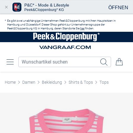
P&C* - Mode & Lifestyle
ÖFFNEN
Peek&Cloppenburg* KG
Zum Hauptinhalt springen
Es gibt zwei unabhängige Unternehmen Peek&Cloppenburg mit ihren Hauptsitzen in
Hamburg und Düsseldorf. Dieser Shop gehört zur Unternehmensgruppe der
Peek&Cloppenburg KG in Hamburg, deren Standorte Sie
hier
finden.
Home
Damen
Bekleidung
Shirts & Tops
Tops