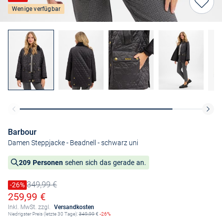
Wenige verfügbar
Barbour
Damen Steppjacke - Beadnell
- schwarz uni
209 Personen
sehen sich das gerade an.
349,99 €
Preis reduziert um
-26%
Alter Preis
Ermäßigter Preis
259,99 €
Inkl. MwSt. zzgl.
Versandkosten
Niedrigster Preis (letzte 30 Tage):
349,99
€
-26%