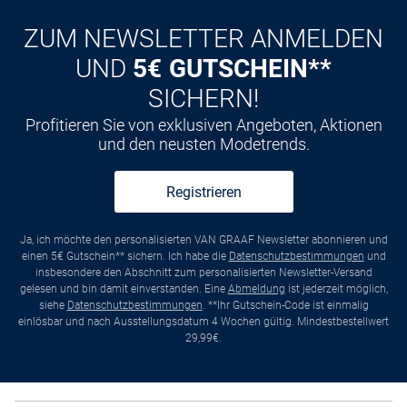
ZUM NEWSLETTER ANMELDEN
UND
5€ GUTSCHEIN**
SICHERN!
Profitieren Sie von exklusiven Angeboten, Aktionen
und den neusten Modetrends.
Registrieren
Ja, ich möchte den personalisierten VAN GRAAF Newsletter abonnieren und
einen 5€ Gutschein** sichern. Ich habe die
Datenschutzbestimmungen
und
insbesondere den Abschnitt zum personalisierten Newsletter-Versand
gelesen und bin damit einverstanden. Eine
Abmeldung
ist jederzeit möglich,
siehe
Datenschutzbestimmungen
. **Ihr Gutschein-Code ist einmalig
einlösbar und nach Ausstellungsdatum 4 Wochen gültig. Mindestbestellwert
29,99€.