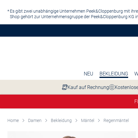
Zum Hauptinhalt springen
Es gibt zwei unabhängige Unternehmen Peek&Cloppenburg mit ihre
Shop gehört zur Unternehmensgruppe der Peek&Cloppenburg KG in
NEU
BEKLEIDUNG
W
Kauf auf Rechnung
Kostenlose
F
Home
Damen
Bekleidung
Mäntel
Regenmäntel