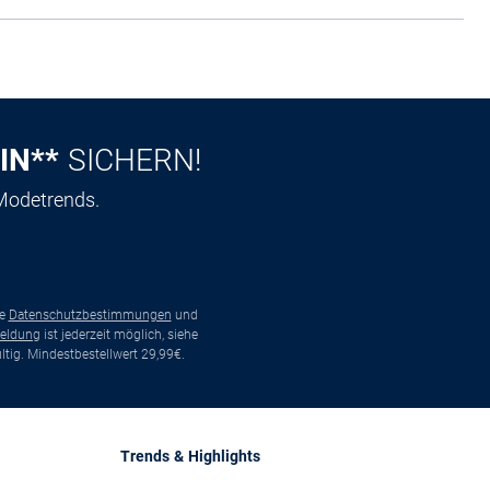
IN**
SICHERN!
 Modetrends.
ie
Datenschutzbestimmungen
und
eldung
ist jederzeit möglich, siehe
tig. Mindestbestellwert 29,99€.
Trends & Highlights