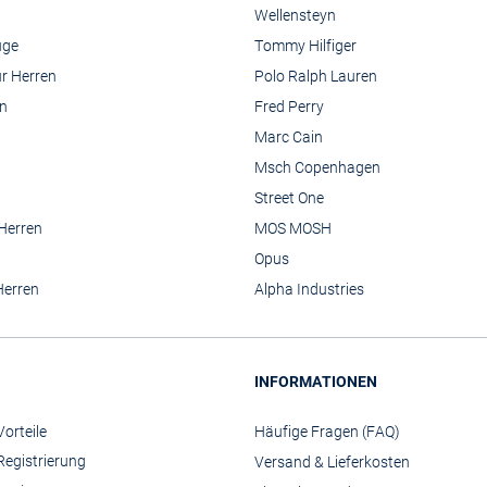
Wellensteyn
üge
Tommy Hilfiger
r Herren
Polo Ralph Lauren
n
Fred Perry
Marc Cain
Msch Copenhagen
Street One
 Herren
MOS MOSH
Opus
Herren
Alpha Industries
INFORMATIONEN
orteile
Häufige Fragen (FAQ)
Registrierung
Versand & Lieferkosten