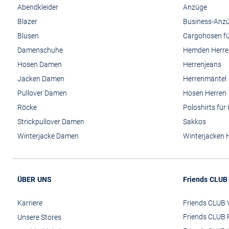
Abendkleider
Anzüge
Blazer
Business-Anz
Blusen
Cargohosen fü
Damenschuhe
Hemden Herre
Hosen Damen
Herrenjeans
Jacken Damen
Herrenmäntel
Pullover Damen
Hosen Herren
Röcke
Poloshirts für
Strickpullover Damen
Sakkos
Winterjacke Damen
Winterjacken 
ÜBER UNS
Friends CLUB
Karriere
Friends CLUB V
Friends CLUB 
Unsere Stores