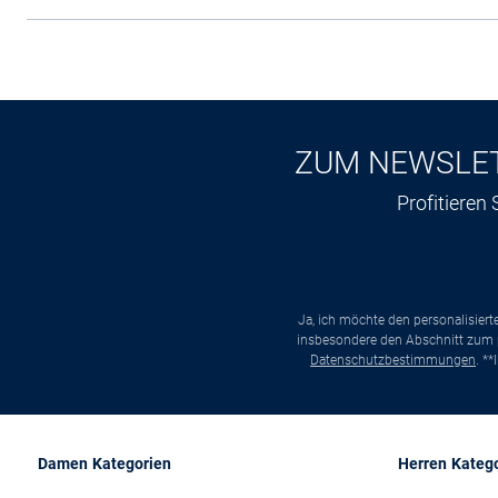
ZUM NEWSLE
Profitieren
Ja, ich möchte den personalisier
insbesondere den Abschnitt zum p
Datenschutzbestimmungen
. *
Damen Kategorien
Herren Kateg