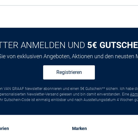
TTER ANMELDEN UND
5€ GUTSCHE
 Sie von exklusiven Angeboten, Aktionen und den neusten
Registrieren
ten VAN GRAAF Newsletter abonnieren und einen 5€ Gutschein** sichern. Ich habe d
ersonalisierten Newsletter-Versand gelesen und bin damit einverstanden. Eine
Abm
*Ihr Gutschein-Code ist einmalig einlösbar und nach Ausstellungsdatum 4 Wochen gül
orien
Marken