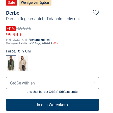
Sale
Wenige verfügbar
Derbe
Damen Regenmantel - Tidaholm
- oliv uni
169,99 €
Preis reduziert um
-41%
Alter Preis
Ermäßigter Preis
99,99 €
Inkl. MwSt. zzgl.
Versandkosten
Niedrigster Preis (letzte 30 Tage):
169,99
€
-41%
Farbe:
Oliv Uni
Grössenauswahl
Größe wählen
Unsicher bei der Größe?
Größenberater
In den Warenkorb