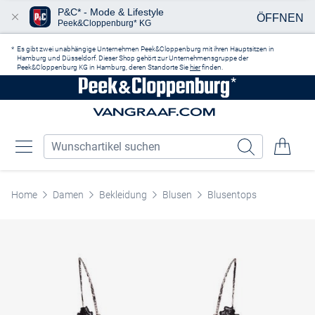
P&C* - Mode & Lifestyle
ÖFFNEN
Peek&Cloppenburg* KG
Zum Hauptinhalt springen
Es gibt zwei unabhängige Unternehmen Peek&Cloppenburg mit ihren Hauptsitzen in
Hamburg und Düsseldorf. Dieser Shop gehört zur Unternehmensgruppe der
Peek&Cloppenburg KG in Hamburg, deren Standorte Sie
hier
finden.
Home
Damen
Bekleidung
Blusen
Blusentops