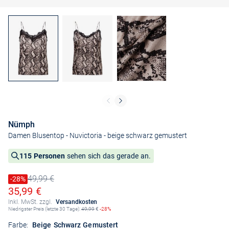
Nümph
Damen Blusentop - Nuvictoria
- beige schwarz gemustert
115 Personen
sehen sich das gerade an.
49,99 €
Preis reduziert um
-28%
Alter Preis
Ermäßigter Preis
35,99 €
Inkl. MwSt. zzgl.
Versandkosten
Niedrigster Preis (letzte 30 Tage):
49,99
€
-28%
Farbe:
Beige Schwarz Gemustert