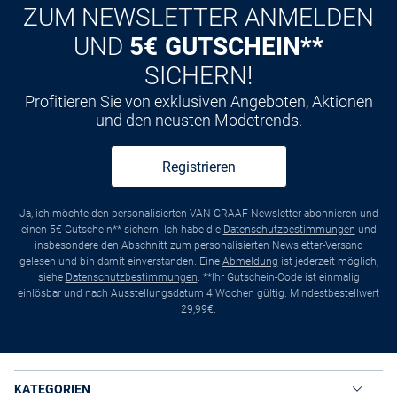
ZUM NEWSLETTER ANMELDEN
UND
5€ GUTSCHEIN**
SICHERN!
Profitieren Sie von exklusiven Angeboten, Aktionen
und den neusten Modetrends.
Registrieren
Ja, ich möchte den personalisierten VAN GRAAF Newsletter abonnieren und
einen 5€ Gutschein** sichern. Ich habe die
Datenschutzbestimmungen
und
insbesondere den Abschnitt zum personalisierten Newsletter-Versand
gelesen und bin damit einverstanden. Eine
Abmeldung
ist jederzeit möglich,
siehe
Datenschutzbestimmungen
. **Ihr Gutschein-Code ist einmalig
einlösbar und nach Ausstellungsdatum 4 Wochen gültig. Mindestbestellwert
29,99€.
KATEGORIEN