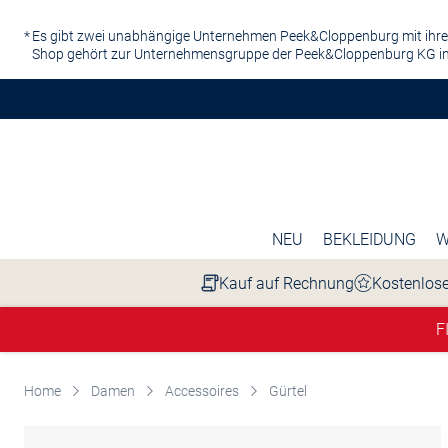
Zum Hauptinhalt springen
Es gibt zwei unabhängige Unternehmen Peek&Cloppenburg mit ihre
Shop gehört zur Unternehmensgruppe der Peek&Cloppenburg KG in
NEU
BEKLEIDUNG
W
Kauf auf Rechnung
Kostenlose
F
Home
Damen
Accessoires
Gürtel