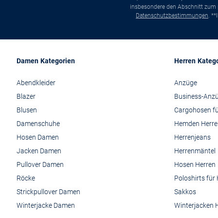
insbesondere den Abschnitt zum p
Datenschutzbestimmungen
. *
Damen Kategorien
Herren Kateg
Abendkleider
Anzüge
Blazer
Business-Anz
Blusen
Cargohosen fü
Damenschuhe
Hemden Herre
Hosen Damen
Herrenjeans
Jacken Damen
Herrenmäntel
Pullover Damen
Hosen Herren
Röcke
Poloshirts für
Strickpullover Damen
Sakkos
Winterjacke Damen
Winterjacken 