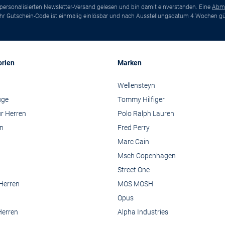
ersonalisierten Newsletter-Versand gelesen und bin damit einverstanden. Eine
Abm
*Ihr Gutschein-Code ist einmalig einlösbar und nach Ausstellungsdatum 4 Wochen gül
orien
Marken
Wellensteyn
üge
Tommy Hilfiger
r Herren
Polo Ralph Lauren
n
Fred Perry
Marc Cain
Msch Copenhagen
Street One
 Herren
MOS MOSH
Opus
Herren
Alpha Industries