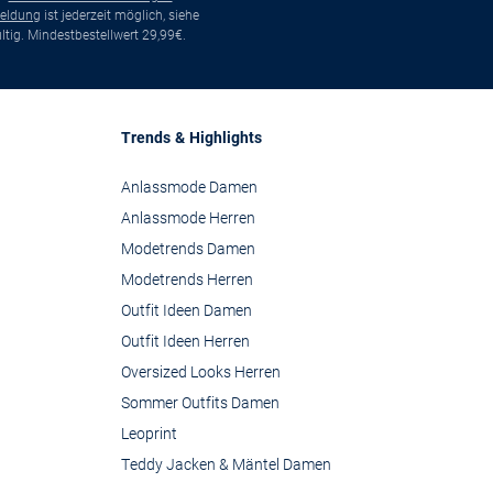
eldung
ist jederzeit möglich, siehe
tig. Mindestbestellwert 29,99€.
Trends & Highlights
Anlassmode Damen
Anlassmode Herren
Modetrends Damen
Modetrends Herren
Outfit Ideen Damen
Outfit Ideen Herren
Oversized Looks Herren
Sommer Outfits Damen
Leoprint
Teddy Jacken & Mäntel Damen