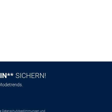
IN**
SICHERN!
 Modetrends.
ie
Datenschutzbestimmungen
und