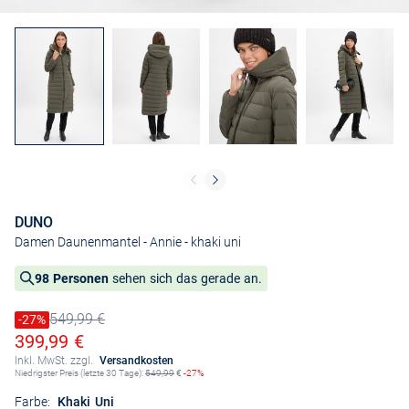
DUNO
Damen Daunenmantel - Annie
- khaki uni
98 Personen
sehen sich das gerade an.
549,99 €
Preis reduziert um
-27%
Alter Preis
Ermäßigter Preis
399,99 €
Inkl. MwSt. zzgl.
Versandkosten
Niedrigster Preis (letzte 30 Tage):
549,99
€
-27%
Farbe:
Khaki Uni