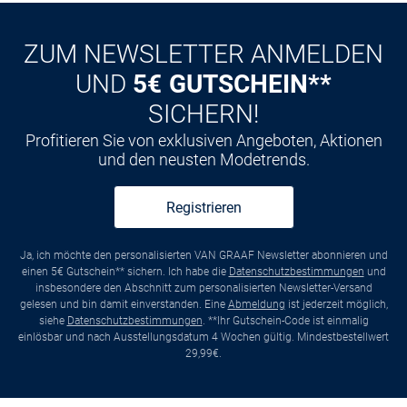
ZUM NEWSLETTER ANMELDEN
UND
5€ GUTSCHEIN**
SICHERN!
Profitieren Sie von exklusiven Angeboten, Aktionen
und den neusten Modetrends.
Registrieren
Ja, ich möchte den personalisierten VAN GRAAF Newsletter abonnieren und
einen 5€ Gutschein** sichern. Ich habe die
Datenschutzbestimmungen
und
insbesondere den Abschnitt zum personalisierten Newsletter-Versand
gelesen und bin damit einverstanden. Eine
Abmeldung
ist jederzeit möglich,
siehe
Datenschutzbestimmungen
. **Ihr Gutschein-Code ist einmalig
einlösbar und nach Ausstellungsdatum 4 Wochen gültig. Mindestbestellwert
29,99€.