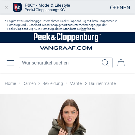
P&C* - Mode & Lifestyle
ÖFFNEN
Peek&Cloppenburg* KG
Zum Hauptinhalt springen
Es gibt zwei unabhängige Unternehmen Peek&Cloppenburg mit ihren Hauptsitzen in
Hamburg und Düsseldorf. Dieser Shop gehört zur Unternehmensgruppe der
Peek&Cloppenburg KG in Hamburg, deren Standorte Sie
hier
finden.
Home
Damen
Bekleidung
Mäntel
Daunenmäntel