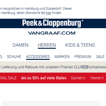
n Hauptsitzen in Hamburg und Düsseldorf. Dieser
 Hamburg, deren Standorte Sie
hier
finden.
DAMEN
HERREN
KIDS & TEENS
G
SCHUHE
ACCESSOIRES
MARKEN
PREMIUM
SALE
 Lieferung und Retoure mit unserem Friends CLUB
Kontaktier
INAL SALE
bis zu 50% auf viele Styles
Damen
Herren