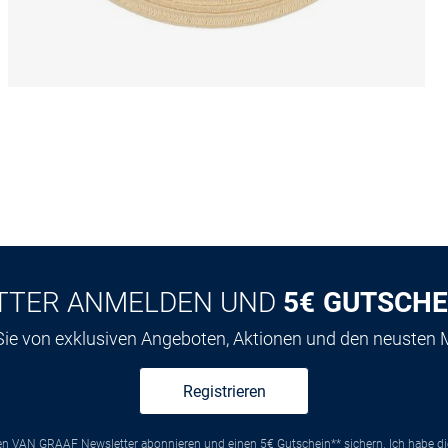
TTER ANMELDEN UND
5€ GUTSCHE
 Sie von exklusiven Angeboten, Aktionen und den neusten
Registrieren
ten VAN GRAAF Newsletter abonnieren und einen 5€ Gutschein** sichern. Ich habe d