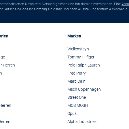
ersonalisierten Newsletter-Versand gelesen und bin damit einverstanden. Eine
Abm
*Ihr Gutschein-Code ist einmalig einlösbar und nach Ausstellungsdatum 4 Wochen gül
orien
Marken
Wellensteyn
üge
Tommy Hilfiger
r Herren
Polo Ralph Lauren
n
Fred Perry
Marc Cain
Msch Copenhagen
Street One
 Herren
MOS MOSH
Opus
Herren
Alpha Industries