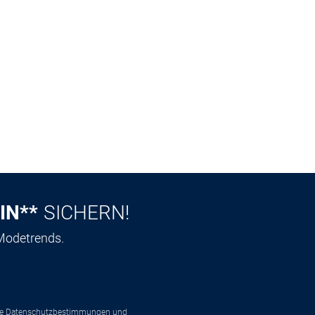
IN**
SICHERN!
 Modetrends.
ie
Datenschutzbestimmungen
und