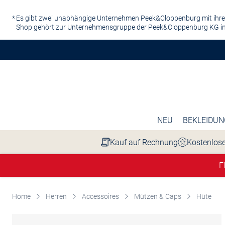
Zum Hauptinhalt springen
Es gibt zwei unabhängige Unternehmen Peek&Cloppenburg mit ihre
Shop gehört zur Unternehmensgruppe der Peek&Cloppenburg KG in
NEU
BEKLEIDUN
Kauf auf Rechnung
Kostenlose
F
Home
Herren
Accessoires
Mützen & Caps
Hüte