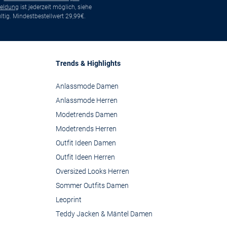
eldung
ist jederzeit möglich, siehe
tig. Mindestbestellwert 29,99€.
Trends & Highlights
Anlassmode Damen
Anlassmode Herren
Modetrends Damen
Modetrends Herren
Outfit Ideen Damen
Outfit Ideen Herren
Oversized Looks Herren
Sommer Outfits Damen
Leoprint
Teddy Jacken & Mäntel Damen