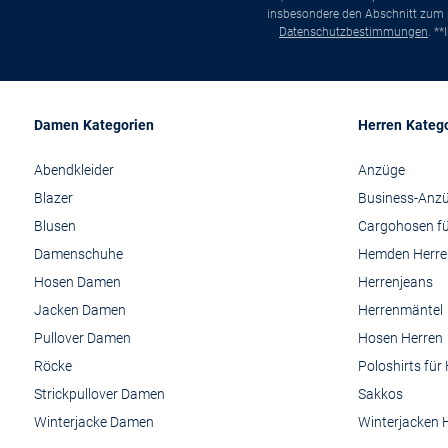
insbesondere den Abschnitt zum p
Datenschutzbestimmungen
. *
Damen Kategorien
Herren Kateg
Abendkleider
Anzüge
Blazer
Business-Anz
Blusen
Cargohosen fü
Damenschuhe
Hemden Herre
Hosen Damen
Herrenjeans
Jacken Damen
Herrenmäntel
Pullover Damen
Hosen Herren
Röcke
Poloshirts für
Strickpullover Damen
Sakkos
Winterjacke Damen
Winterjacken 