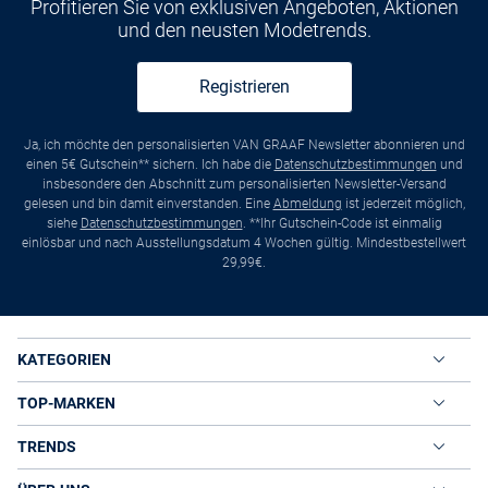
Profitieren Sie von exklusiven Angeboten, Aktionen
und den neusten Modetrends.
Registrieren
Ja, ich möchte den personalisierten VAN GRAAF Newsletter abonnieren und
einen 5€ Gutschein** sichern. Ich habe die
Datenschutzbestimmungen
und
insbesondere den Abschnitt zum personalisierten Newsletter-Versand
gelesen und bin damit einverstanden. Eine
Abmeldung
ist jederzeit möglich,
siehe
Datenschutzbestimmungen
. **Ihr Gutschein-Code ist einmalig
einlösbar und nach Ausstellungsdatum 4 Wochen gültig. Mindestbestellwert
29,99€.
KATEGORIEN
TOP-MARKEN
TRENDS