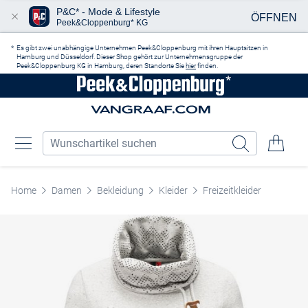
P&C* - Mode & Lifestyle
ÖFFNEN
Peek&Cloppenburg* KG
Zum Hauptinhalt springen
Es gibt zwei unabhängige Unternehmen Peek&Cloppenburg mit ihren Hauptsitzen in
Hamburg und Düsseldorf. Dieser Shop gehört zur Unternehmensgruppe der
Peek&Cloppenburg KG in Hamburg, deren Standorte Sie
hier
finden.
Home
Damen
Bekleidung
Kleider
Freizeitkleider