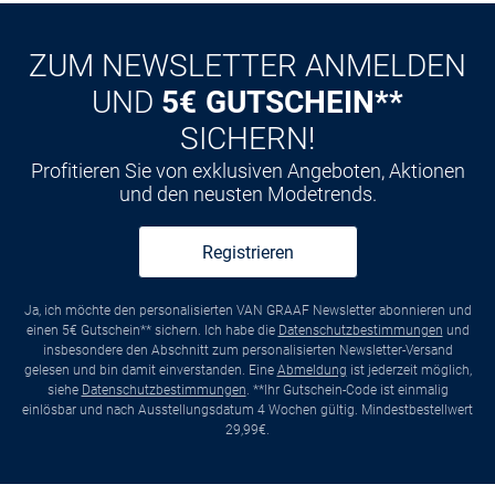
ZUM NEWSLETTER ANMELDEN
UND
5€ GUTSCHEIN**
SICHERN!
Profitieren Sie von exklusiven Angeboten, Aktionen
und den neusten Modetrends.
Registrieren
Ja, ich möchte den personalisierten VAN GRAAF Newsletter abonnieren und
einen 5€ Gutschein** sichern. Ich habe die
Datenschutzbestimmungen
und
insbesondere den Abschnitt zum personalisierten Newsletter-Versand
gelesen und bin damit einverstanden. Eine
Abmeldung
ist jederzeit möglich,
siehe
Datenschutzbestimmungen
. **Ihr Gutschein-Code ist einmalig
einlösbar und nach Ausstellungsdatum 4 Wochen gültig. Mindestbestellwert
29,99€.