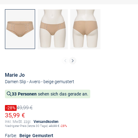
Marie Jo
Damen Slip - Avero
- beige gemustert
33 Personen
sehen sich das gerade an.
49,99 €
Preis reduziert um
-28%
Alter Preis
Ermäßigter Preis
35,99 €
Inkl. MwSt. zzgl.
Versandkosten
Niedrigster Preis (letzte 30 Tage):
49,99
€
-28%
Farbe:
Beige Gemustert