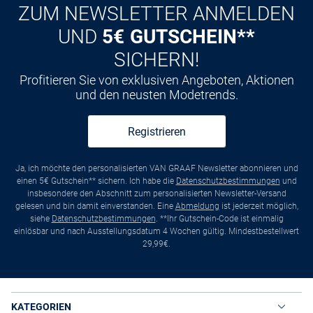
ZUM NEWSLETTER ANMELDEN
UND
5€ GUTSCHEIN**
SICHERN!
Profitieren Sie von exklusiven Angeboten, Aktionen
und den neusten Modetrends.
Registrieren
Ja, ich möchte den personalisierten VAN GRAAF Newsletter abonnieren und
einen 5€ Gutschein** sichern. Ich habe die
Datenschutzbestimmungen
und
insbesondere den Abschnitt zum personalisierten Newsletter-Versand
gelesen und bin damit einverstanden. Eine
Abmeldung
ist jederzeit möglich,
siehe
Datenschutzbestimmungen
. **Ihr Gutschein-Code ist einmalig
einlösbar und nach Ausstellungsdatum 4 Wochen gültig. Mindestbestellwert
29,99€.
KATEGORIEN