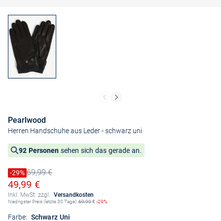
Pearlwood
Herren Handschuhe aus Leder
- schwarz uni
92 Personen
sehen sich das gerade an.
69,99 €
Preis reduziert um
-29%
Alter Preis
Ermäßigter Preis
49,99 €
Inkl. MwSt. zzgl.
Versandkosten
Niedrigster Preis (letzte 30 Tage):
69,99
€
-29%
Farbe:
Schwarz Uni