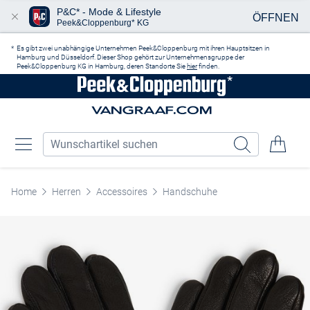
P&C* - Mode & Lifestyle
ÖFFNEN
Peek&Cloppenburg* KG
Zum Hauptinhalt springen
Es gibt zwei unabhängige Unternehmen Peek&Cloppenburg mit ihren Hauptsitzen in
Hamburg und Düsseldorf. Dieser Shop gehört zur Unternehmensgruppe der
Peek&Cloppenburg KG in Hamburg, deren Standorte Sie
hier
finden.
Home
Herren
Accessoires
Handschuhe