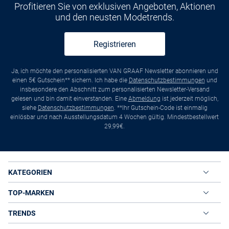
Profitieren Sie von exklusiven Angeboten, Aktionen
und den neusten Modetrends.
Registrieren
Ja, ich möchte den personalisierten VAN GRAAF Newsletter abonnieren und
einen 5€ Gutschein** sichern. Ich habe die
Datenschutzbestimmungen
und
insbesondere den Abschnitt zum personalisierten Newsletter-Versand
gelesen und bin damit einverstanden. Eine
Abmeldung
ist jederzeit möglich,
siehe
Datenschutzbestimmungen
. **Ihr Gutschein-Code ist einmalig
einlösbar und nach Ausstellungsdatum 4 Wochen gültig. Mindestbestellwert
29,99€.
KATEGORIEN
TOP-MARKEN
TRENDS