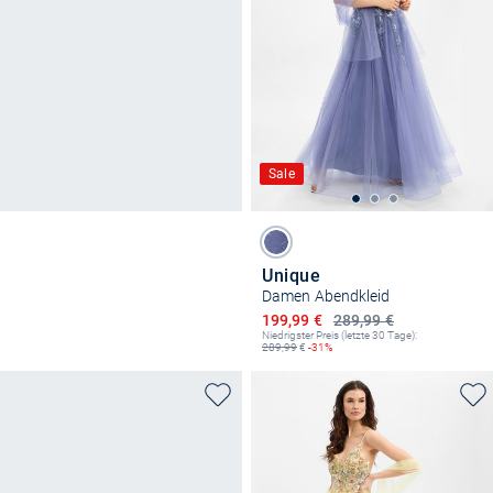
Sale
Unique
Damen Abendkleid
Ermäßigter Preis
199,99 €
289,99 €
Niedrigster Preis (letzte 30 Tage):
289,99
€
-31%