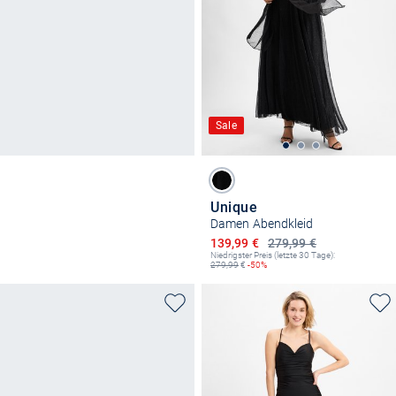
Sale
Unique
Damen Abendkleid
Ermäßigter Preis
139,99 €
279,99 €
Niedrigster Preis (letzte 30 Tage):
279,99
€
-50%