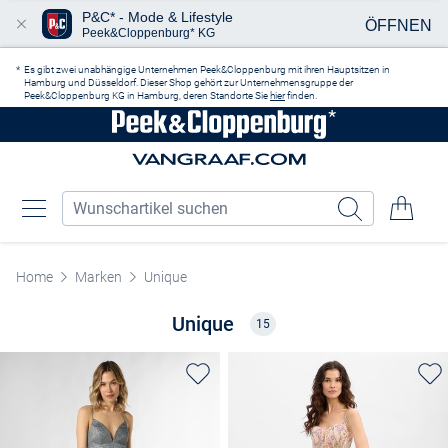
P&C* - Mode & Lifestyle
ÖFFNEN
Peek&Cloppenburg* KG
Zum Hauptinhalt springen
Es gibt zwei unabhängige Unternehmen Peek&Cloppenburg mit ihren Hauptsitzen in
Hamburg und Düsseldorf. Dieser Shop gehört zur Unternehmensgruppe der
Peek&Cloppenburg KG in Hamburg, deren Standorte Sie
hier
finden.
Home
Marken
Unique
Unique
15