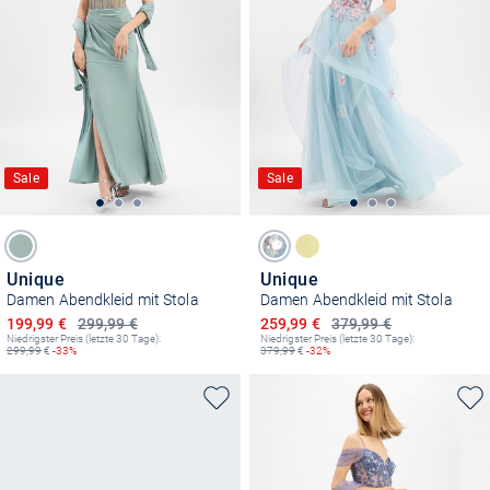
Sale
Sale
Unique
Unique
Damen Abendkleid mit Stola
Damen Abendkleid mit Stola
Ermäßigter Preis
Ermäßigter Preis
199,99 €
299,99 €
259,99 €
379,99 €
Niedrigster Preis (letzte 30 Tage):
Niedrigster Preis (letzte 30 Tage):
299,99
€
-33%
379,99
€
-32%