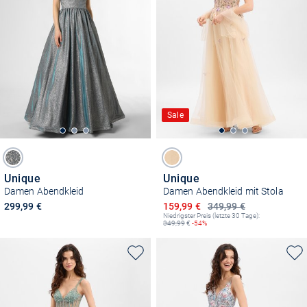
Sale
Unique
Unique
Damen Abendkleid
Damen Abendkleid mit Stola
Ermäßigter Preis
299,99 €
159,99 €
349,99 €
Niedrigster Preis (letzte 30 Tage):
349,99
€
-54%