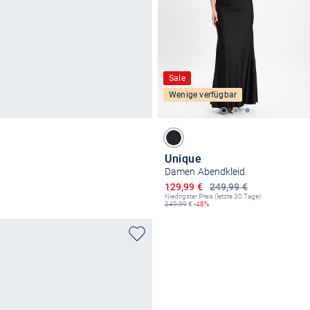
Sale
Wenige verfügbar
Unique
Damen Abendkleid
Ermäßigter Preis
129,99 €
249,99 €
Niedrigster Preis (letzte 30 Tage):
249,99
€
-48%