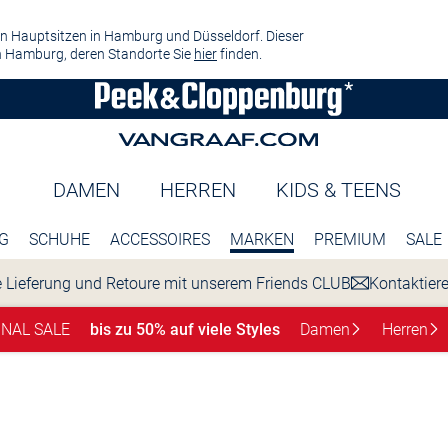
n Hauptsitzen in Hamburg und Düsseldorf. Dieser
 Hamburg, deren Standorte Sie
hier
finden.
DAMEN
HERREN
KIDS & TEENS
G
SCHUHE
ACCESSOIRES
MARKEN
PREMIUM
SALE
 Lieferung und Retoure mit unserem Friends CLUB
Kontaktier
INAL SALE
bis zu 50% auf viele Styles
Damen
Herren