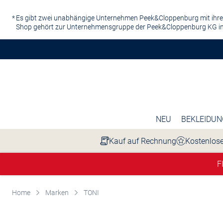
Zum Hauptinhalt springen
Es gibt zwei unabhängige Unternehmen Peek&Cloppenburg mit ihre
Shop gehört zur Unternehmensgruppe der Peek&Cloppenburg KG in
NEU
BEKLEIDUN
Kauf auf Rechnung
Kostenlose
F
Home
Marken
TONI