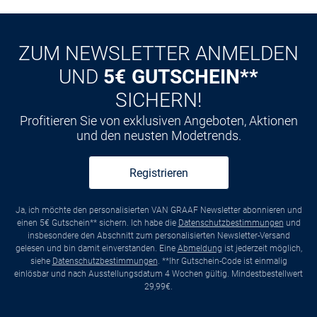
ZUM NEWSLETTER ANMELDEN
UND
5€ GUTSCHEIN**
SICHERN!
Profitieren Sie von exklusiven Angeboten, Aktionen
und den neusten Modetrends.
Registrieren
Ja, ich möchte den personalisierten VAN GRAAF Newsletter abonnieren und
einen 5€ Gutschein** sichern. Ich habe die
Datenschutzbestimmungen
und
insbesondere den Abschnitt zum personalisierten Newsletter-Versand
gelesen und bin damit einverstanden. Eine
Abmeldung
ist jederzeit möglich,
siehe
Datenschutzbestimmungen
. **Ihr Gutschein-Code ist einmalig
einlösbar und nach Ausstellungsdatum 4 Wochen gültig. Mindestbestellwert
29,99€.