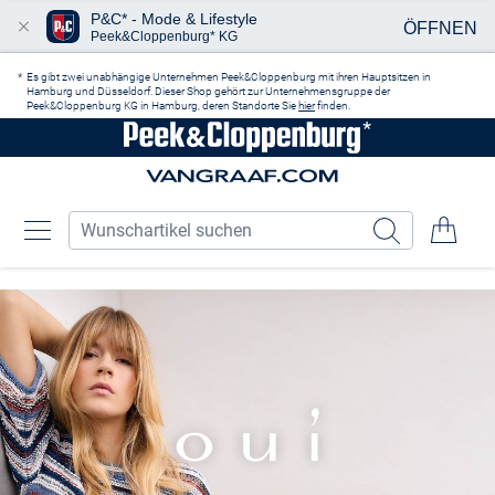
P&C* - Mode & Lifestyle
ÖFFNEN
Peek&Cloppenburg* KG
Zum Hauptinhalt springen
Es gibt zwei unabhängige Unternehmen Peek&Cloppenburg mit ihren Hauptsitzen in
Hamburg und Düsseldorf. Dieser Shop gehört zur Unternehmensgruppe der
Peek&Cloppenburg KG in Hamburg, deren Standorte Sie
hier
finden.