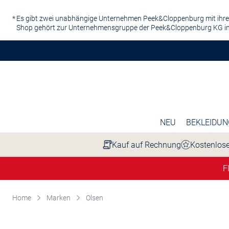
Zum Hauptinhalt springen
Es gibt zwei unabhängige Unternehmen Peek&Cloppenburg mit ihre
Shop gehört zur Unternehmensgruppe der Peek&Cloppenburg KG in
NEU
BEKLEIDUN
Kauf auf Rechnung
Kostenlose
F
Home
Marken
Olsen