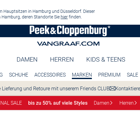
n Hauptsitzen in Hamburg und Düsseldorf. Dieser
 Hamburg, deren Standorte Sie
hier
finden.
DAMEN
HERREN
KIDS & TEENS
G
SCHUHE
ACCESSOIRES
MARKEN
PREMIUM
SALE
 Lieferung und Retoure mit unserem Friends CLUB
Kontaktier
INAL SALE
bis zu 50% auf viele Styles
Damen
Herren