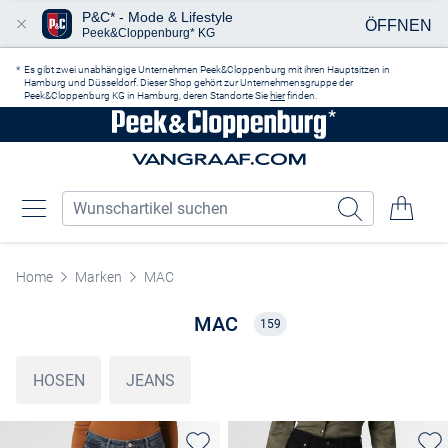
P&C* - Mode & Lifestyle
ÖFFNEN
Peek&Cloppenburg* KG
Zum Hauptinhalt springen
Es gibt zwei unabhängige Unternehmen Peek&Cloppenburg mit ihren Hauptsitzen in
Hamburg und Düsseldorf. Dieser Shop gehört zur Unternehmensgruppe der
Peek&Cloppenburg KG in Hamburg, deren Standorte Sie
hier
finden.
Home
Marken
MAC
MAC
159
HOSEN
JEANS