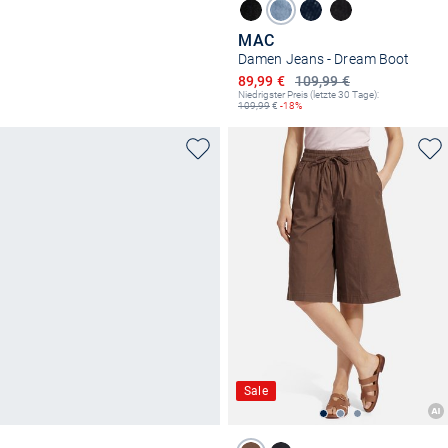
MAC
Damen Jeans - Dream Boot
Ermäßigter Preis
89,99 €
109,99 €
Niedrigster Preis (letzte 30 Tage):
109,99
€
-18%
Sale