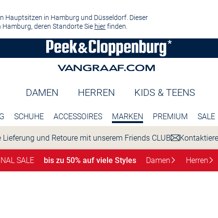
n Hauptsitzen in Hamburg und Düsseldorf. Dieser
 Hamburg, deren Standorte Sie
hier
finden.
DAMEN
HERREN
KIDS & TEENS
G
SCHUHE
ACCESSOIRES
MARKEN
PREMIUM
SALE
 Lieferung und Retoure mit unserem Friends CLUB
Kontaktier
INAL SALE
bis zu 50% auf viele Styles
Damen
Herren