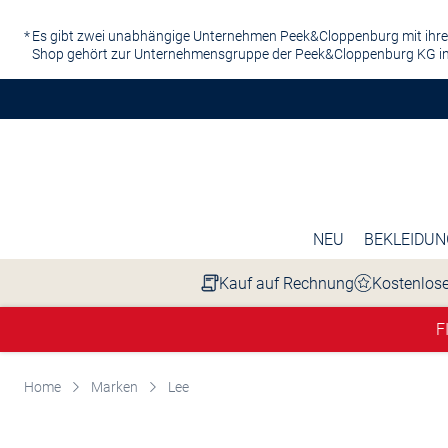
Zum Hauptinhalt springen
Es gibt zwei unabhängige Unternehmen Peek&Cloppenburg mit ihre
Shop gehört zur Unternehmensgruppe der Peek&Cloppenburg KG in
NEU
BEKLEIDUN
Kauf auf Rechnung
Kostenlose
F
Home
Marken
Lee