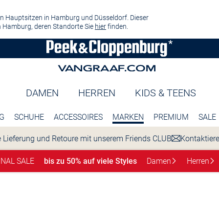
n Hauptsitzen in Hamburg und Düsseldorf. Dieser
 Hamburg, deren Standorte Sie
hier
finden.
DAMEN
HERREN
KIDS & TEENS
G
SCHUHE
ACCESSOIRES
MARKEN
PREMIUM
SALE
 Lieferung und Retoure mit unserem Friends CLUB
Kontaktier
INAL SALE
bis zu 50% auf viele Styles
Damen
Herren