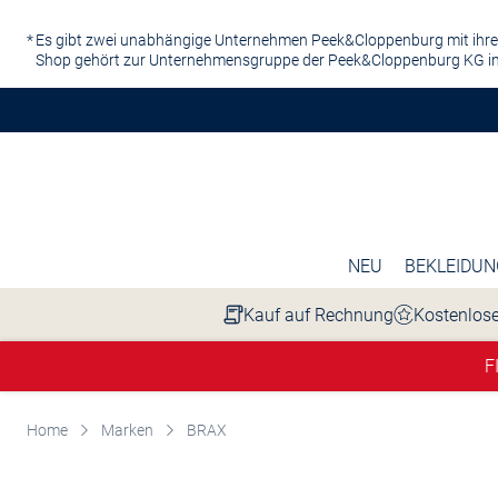
Zum Hauptinhalt springen
Es gibt zwei unabhängige Unternehmen Peek&Cloppenburg mit ihre
Shop gehört zur Unternehmensgruppe der Peek&Cloppenburg KG in
NEU
BEKLEIDUN
Kauf auf Rechnung
Kostenlose
F
Home
Marken
BRAX