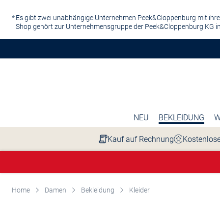
Zum Hauptinhalt springen
Es gibt zwei unabhängige Unternehmen Peek&Cloppenburg mit ihre
Shop gehört zur Unternehmensgruppe der Peek&Cloppenburg KG in
NEU
BEKLEIDUNG
W
Kauf auf Rechnung
Kostenlose
Home
Damen
Bekleidung
Kleider