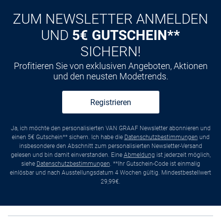
ZUM NEWSLETTER ANMELDEN
UND
5€ GUTSCHEIN**
SICHERN!
Profitieren Sie von exklusiven Angeboten, Aktionen
und den neusten Modetrends.
Registrieren
Ja, ich möchte den personalisierten VAN GRAAF Newsletter abonnieren und
einen 5€ Gutschein** sichern. Ich habe die
Datenschutzbestimmungen
und
insbesondere den Abschnitt zum personalisierten Newsletter-Versand
gelesen und bin damit einverstanden. Eine
Abmeldung
ist jederzeit möglich,
siehe
Datenschutzbestimmungen
. **Ihr Gutschein-Code ist einmalig
einlösbar und nach Ausstellungsdatum 4 Wochen gültig. Mindestbestellwert
29,99€.