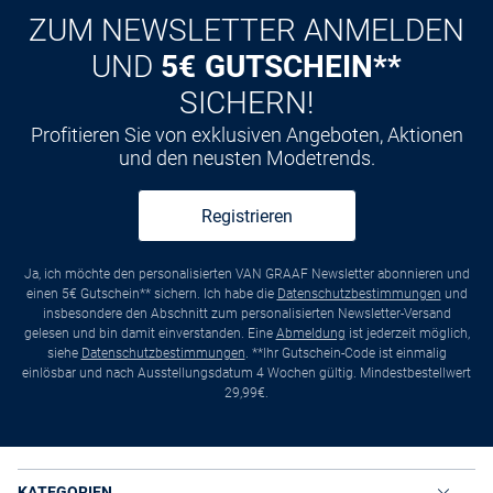
ZUM NEWSLETTER ANMELDEN
UND
5€ GUTSCHEIN**
SICHERN!
Profitieren Sie von exklusiven Angeboten, Aktionen
und den neusten Modetrends.
Registrieren
Ja, ich möchte den personalisierten VAN GRAAF Newsletter abonnieren und
einen 5€ Gutschein** sichern. Ich habe die
Datenschutzbestimmungen
und
insbesondere den Abschnitt zum personalisierten Newsletter-Versand
gelesen und bin damit einverstanden. Eine
Abmeldung
ist jederzeit möglich,
siehe
Datenschutzbestimmungen
. **Ihr Gutschein-Code ist einmalig
einlösbar und nach Ausstellungsdatum 4 Wochen gültig. Mindestbestellwert
29,99€.
KATEGORIEN