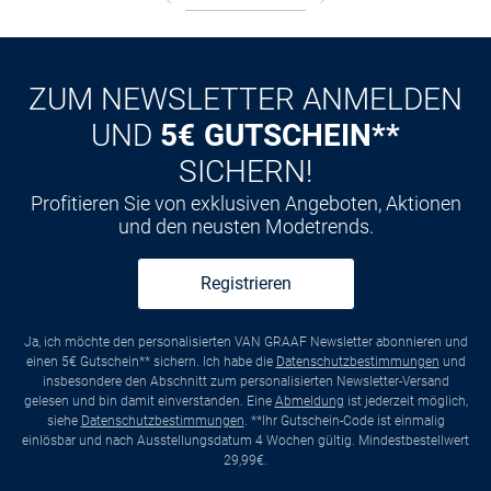
ZUM NEWSLETTER ANMELDEN
UND
5€ GUTSCHEIN**
SICHERN!
Profitieren Sie von exklusiven Angeboten, Aktionen
und den neusten Modetrends.
Registrieren
Ja, ich möchte den personalisierten VAN GRAAF Newsletter abonnieren und
einen 5€ Gutschein** sichern. Ich habe die
Datenschutzbestimmungen
und
insbesondere den Abschnitt zum personalisierten Newsletter-Versand
gelesen und bin damit einverstanden. Eine
Abmeldung
ist jederzeit möglich,
siehe
Datenschutzbestimmungen
. **Ihr Gutschein-Code ist einmalig
einlösbar und nach Ausstellungsdatum 4 Wochen gültig. Mindestbestellwert
29,99€.