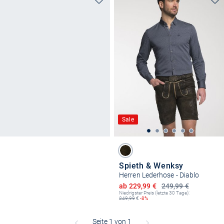
Sale
Spieth & Wenksy
Herren Lederhose - Diablo
Ermäßigter Preis
ab 229,99 €
249,99 €
Niedrigster Preis (letzte 30 Tage):
249,99
€
-8%