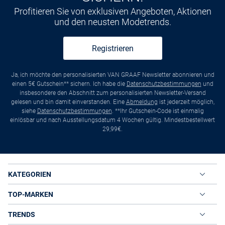
Profitieren Sie von exklusiven Angeboten, Aktionen
und den neusten Modetrends.
Registrieren
Ja, ich möchte den personalisierten VAN GRAAF Newsletter abonnieren und
einen 5€ Gutschein** sichern. Ich habe die
Datenschutzbestimmungen
und
insbesondere den Abschnitt zum personalisierten Newsletter-Versand
gelesen und bin damit einverstanden. Eine
Abmeldung
ist jederzeit möglich,
siehe
Datenschutzbestimmungen
. **Ihr Gutschein-Code ist einmalig
einlösbar und nach Ausstellungsdatum 4 Wochen gültig. Mindestbestellwert
29,99€.
KATEGORIEN
TOP-MARKEN
TRENDS